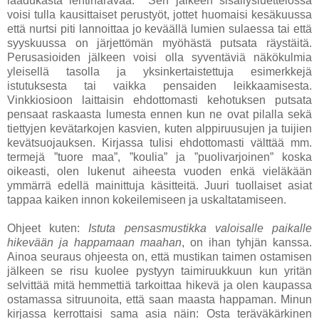
laadukasta lehtiharavaa. Sen jälkeen sisällysluettelossa
voisi tulla kausittaiset perustyöt, jottet huomaisi kesäkuussa
että nurtsi piti lannoittaa jo keväällä lumien sulaessa tai että
syyskuussa on järjettömän myöhästä putsata räystäitä.
Perusasioiden jälkeen voisi olla syventäviä näkökulmia
yleisellä tasolla ja yksinkertaistettuja esimerkkejä
istutuksesta tai vaikka pensaiden leikkaamisesta.
Vinkkiosioon laittaisin ehdottomasti kehotuksen putsata
pensaat raskaasta lumesta ennen kun ne ovat pilalla sekä
tiettyjen kevätarkojen kasvien, kuten alppiruusujen ja tuijien
kevätsuojauksen. Kirjassa tulisi ehdottomasti välttää mm.
termejä ”tuore maa”, ”koulia” ja ”puolivarjoinen” koska
oikeasti, olen lukenut aiheesta vuoden enkä vieläkään
ymmärrä edellä mainittuja käsitteitä. Juuri tuollaiset asiat
tappaa kaiken innon kokeilemiseen ja uskaltatamiseen.
Ohjeet kuten:
Istuta pensasmustikka valoisalle paikalle
hikevään ja happamaan maahan
, on ihan tyhjän kanssa.
Ainoa seuraus ohjeesta on, että mustikan taimen ostamisen
jälkeen se risu kuolee pystyyn taimiruukkuun kun yritän
selvittää mitä hemmettiä tarkoittaa hikevä ja olen kaupassa
ostamassa sitruunoita, että saan maasta happaman. Minun
kirjassa kerrottaisi sama asia näin: Osta teräväkärkinen