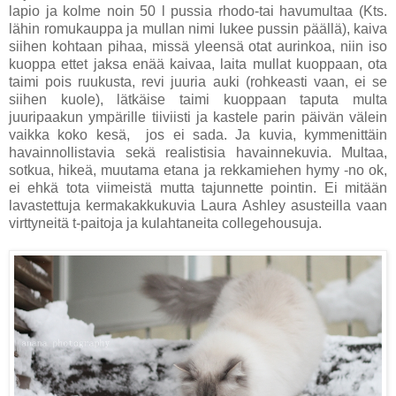
lapio ja kolme noin 50 l pussia rhodo-tai havumultaa (Kts.
lähin romukauppa ja mullan nimi lukee pussin päällä), kaiva
siihen kohtaan pihaa, missä yleensä otat aurinkoa, niin iso
kuoppa ettet jaksa enää kaivaa, laita mullat kuoppaan, ota
taimi pois ruukusta, revi juuria auki (rohkeasti vaan, ei se
siihen kuole), lätkäise taimi kuoppaan taputa multa
juuripaakun ympärille tiiviisti ja kastele parin päivän välein
vaikka koko kesä, jos ei sada. Ja kuvia, kymmenittäin
havainnollistavia sekä realistisia havainnekuvia. Multaa,
sotkua, hikeä, muutama etana ja rekkamiehen hymy -no ok,
ei ehkä tota viimeistä mutta tajunnette pointin. Ei mitään
lavastettuja kermakakkukuvia Laura Ashley asusteilla vaan
virttyneitä t-paitoja ja kulahtaneita collegehousuja.