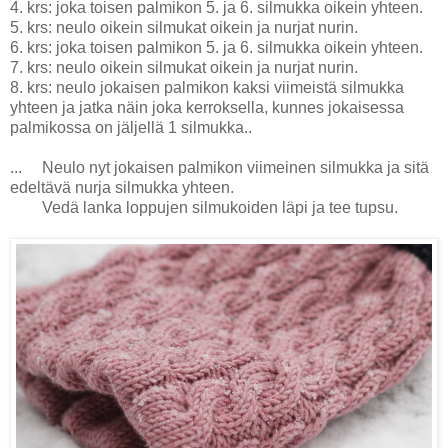
4.
krs: joka toisen palmikon 5. ja 6. silmukka oikein yhteen.
5.
krs: neulo oikein silmukat oikein ja nurjat nurin.
6.
krs: joka toisen palmikon 5. ja 6. silmukka oikein yhteen.
7.
krs: neulo oikein silmukat oikein ja nurjat nurin.
8.
krs: neulo jokaisen palmikon kaksi viimeistä silmukka
yhteen ja jatka näin joka kerroksella, kunnes jokaisessa
palmikossa on jäljellä 1 silmukka..
... Neulo nyt jokaisen palmikon viimeinen silmukka ja sitä
edeltävä nurja silmukka yhteen.
Vedä lanka loppujen silmukoiden läpi ja tee tupsu.