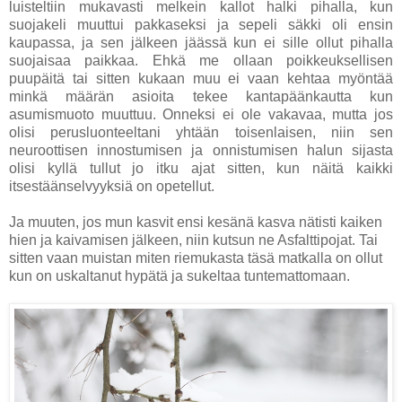
luisteltiin mukavasti melkein kallot halki pihalla, kun
suojakeli muuttui pakkaseksi ja sepeli säkki oli ensin
kaupassa, ja sen jälkeen jäässä kun ei sille ollut pihalla
suojaisaa paikkaa. Ehkä me ollaan poikkeuksellisen
puupäitä tai sitten kukaan muu ei vaan kehtaa myöntää
minkä määrän asioita tekee kantapäänkautta kun
asumismuoto muuttuu. Onneksi ei ole vakavaa, mutta jos
olisi perusluonteeltani yhtään toisenlaisen, niin sen
neuroottisen innostumisen ja onnistumisen halun sijasta
olisi kyllä tullut jo itku ajat sitten, kun näitä kaikki
itsestäänselvyyksiä on opetellut.
Ja muuten, jos mun kasvit ensi kesänä kasva nätisti kaiken
hien ja kaivamisen jälkeen, niin kutsun ne Asfalttipojat. Tai
sitten vaan muistan miten riemukasta täsä matkalla on ollut
kun on uskaltanut hypätä ja sukeltaa tuntemattomaan.