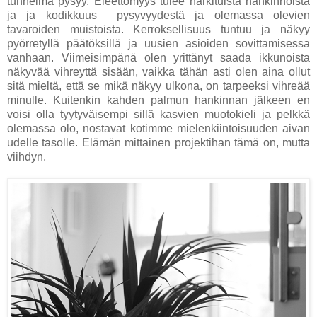
tunnelma pysyy. Eleettömyys tulee harkituista hankinnoista
ja ja kodikkuus pysyvyydestä ja olemassa olevien
tavaroiden muistoista. Kerroksellisuus tuntuu ja näkyy
pyörretyllä päätöksillä ja uusien asioiden sovittamisessa
vanhaan. Viimeisimpänä olen yrittänyt saada ikkunoista
näkyvää vihreyttä sisään, vaikka tähän asti olen aina ollut
sitä mieltä, että se mikä näkyy ulkona, on tarpeeksi vihreää
minulle. Kuitenkin kahden palmun hankinnan jälkeen en
voisi olla tyytyväisempi sillä kasvien muotokieli ja pelkkä
olemassa olo, nostavat kotimme mielenkiintoisuuden aivan
udelle tasolle. Elämän mittainen projektihan tämä on, mutta
viihdyn.