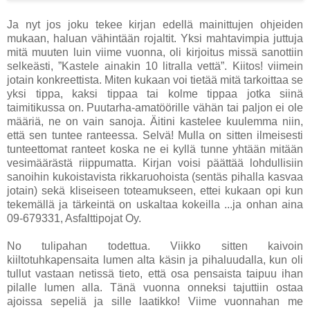
Ja nyt jos joku tekee kirjan edellä mainittujen ohjeiden
mukaan, haluan vähintään rojaltit. Yksi mahtavimpia juttuja
mitä muuten luin viime vuonna, oli kirjoitus missä sanottiin
selkeästi, ”Kastele ainakin 10 litralla vettä”. Kiitos! viimein
jotain konkreettista. Miten kukaan voi tietää mitä tarkoittaa se
yksi tippa, kaksi tippaa tai kolme tippaa jotka siinä
taimitikussa on. Puutarha-amatöörille vähän tai paljon ei ole
määriä, ne on vain sanoja. Äitini kastelee kuulemma niin,
että sen tuntee ranteessa. Selvä! Mulla on sitten ilmeisesti
tunteettomat ranteet koska ne ei kyllä tunne yhtään mitään
vesimäärästä riippumatta. Kirjan voisi päättää lohdullisiin
sanoihin kukoistavista rikkaruohoista (sentäs pihalla kasvaa
jotain) sekä kliseiseen toteamukseen, ettei kukaan opi kun
tekemällä ja tärkeintä on uskaltaa kokeilla ...ja onhan aina
09-679331, Asfalttipojat Oy.
No tulipahan todettua. Viikko sitten kaivoin
kiiltotuhkapensaita lumen alta käsin ja pihaluudalla, kun oli
tullut vastaan netissä tieto, että osa pensaista taipuu ihan
pilalle lumen alla. Tänä vuonna onneksi tajuttiin ostaa
ajoissa sepeliä ja sille laatikko! Viime vuonnahan me