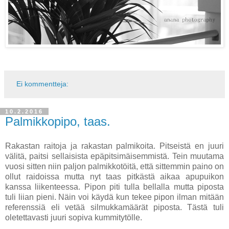
Ei kommentteja:
10.2.2016
Palmikkopipo, taas.
Rakastan raitoja ja rakastan palmikoita. Pitseistä en juuri
välitä, paitsi sellaisista epäpitsimäisemmistä. Tein muutama
vuosi sitten niin paljon palmikkotöitä, että sittemmin paino on
ollut raidoissa mutta nyt taas pitkästä aikaa apupuikon
kanssa liikenteessa. Pipon piti tulla bellalla mutta piposta
tuli liian pieni. Näin voi käydä kun tekee pipon ilman mitään
referenssiä eli vetää silmukkamäärät piposta. Tästä tuli
oletettavasti juuri sopiva kummitytölle.