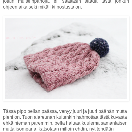
jotain muistiinpanoja, eli saattasin saada tästä jonkun
ohjeen aikaiseki mikäli kiinostusta on.
Tässä pipo bellan päässä, venyy juuri ja juuri päähän mutta
pieni on. Tuon alareunan kuitenkin hahmottaa tästä kuvasta
ehkä hieman paremmin. bella haluaa kuulema samanlaisen
mutta isompana, katsotaan milloin ehdin, nyt tehdään