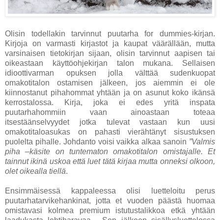
Olisin todellakin tarvinnut puutarha for dummies-kirjan.
Kirjoja on varmasti kirjastot ja kaupat väärällään, mutta
varsinaisen tietokirjan sijaan, olisin tarvinnut aapisen tai
oikeastaan käyttöohjekirjan talon mukana. Sellaisen
idioottivarman opuksen jolla välttää sudenkuopat
omakotitalon ostamisen jälkeen, jos aiemmin ei ole
kiinnostanut pihahommat yhtään ja on asunut koko ikänsä
kerrostalossa. Kirja, joka ei edes yritä inspata
puutarhahommiin vaan ainoastaan toteaa
itsestäänselvyydet jotka tulevat vastaan kun uusi
omakotitaloasukas on pahasti vierähtänyt sisustuksen
puolelta pihalle. Johdanto voisi vaikka alkaa sanoin
”Valmis
piha –käsite on tuntematon omakotitalon omistajalle. Et
tainnut ikinä uskoa että luet tätä kirjaa mutta onneksi olkoon,
olet oikealla tiellä
.
Ensimmäisessä kappaleessa olisi luetteloitu perus
puutarhatarvikehankinat, jotta et vuoden päästä huomaa
omistavasi kolmea premium istutustalikkoa etkä yhtään