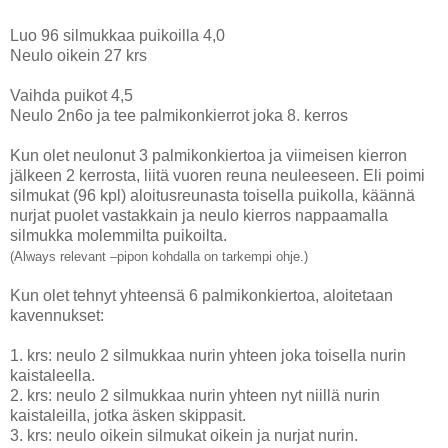
Luo 96 silmukkaa puikoilla 4,0
Neulo oikein 27 krs
Vaihda puikot 4,5
Neulo 2n6o ja tee palmikonkierrot joka 8. kerros
Kun olet neulonut 3 palmikonkiertoa ja viimeisen kierron
jälkeen 2 kerrosta, liitä vuoren reuna neuleeseen. Eli poimi
silmukat (96 kpl) aloitusreunasta toisella puikolla, käännä
nurjat puolet vastakkain ja neulo kierros nappaamalla
silmukka molemmilta puikoilta.
(Always relevant –pipon kohdalla on tarkempi ohje.)
Kun olet tehnyt yhteensä 6 palmikonkiertoa, aloitetaan
kavennukset:
1.
krs: neulo 2 silmukkaa nurin yhteen joka toisella nurin
kaistaleella.
2.
krs: neulo 2 silmukkaa nurin yhteen nyt niillä nurin
kaistaleilla, jotka äsken skippasit.
3.
krs: neulo oikein silmukat oikein ja nurjat nurin.