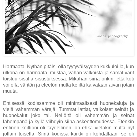
Harmaata. Nythän pitäisi olla tyytyväisyyden kukkuloilla, kun
ulkona on harmaata, mustaa, vähän valkoista ja samat värit
toistuu sisällä sisustuksessa. Mikähän siinä onkin, että koti
voi olla väritön ja eleetön mutta keliltä kaivataan aivan jotain
muuta.
Entisessä kodissamme oli minimaalisesti huonekaluja ja
vielä vähemmän värejä. Tummat lattiat, valkoiset seinät ja
huonekalut joko tai. Neliöitä oli vähemmän ja seinät
lähempänä ja kyllä viihdyin siinä askeettomudessa. Etenkin
entinen keittiöni oli täydellinen, on ehkä vieläkin mutta nyt
jollain toisella. Siinä kodissa kaikki oli kohdallaan, se oli