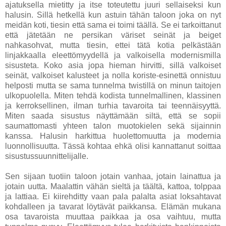
ajatuksella mietitty ja itse toteutettu juuri sellaiseksi kun
halusin. Sillä hetkellä kun astuin tähän taloon joka on nyt
meidän koti, tiesin että sama ei toimi täällä. Se ei tarkoittanut
että jätetään ne persikan väriset seinät ja beiget
nahkasohvat, mutta tiesin, ettei tätä kotia pelkästään
linjakkaalla eleettömyydellä ja valkoisella modernismilla
sisusteta. Koko asia jopa hieman hirvitti, sillä valkoiset
seinät, valkoiset kalusteet ja nolla koriste-esinettä onnistuu
helposti mutta se sama tunnelma twistillä on minun taitojen
ulkopuolella. Miten tehdä kodista tunnelmallinen, klassinen
ja kerroksellinen, ilman turhia tavaroita tai teennäisyyttä.
Miten saada sisustus näyttämään siltä, että se sopii
saumattomasti yhteen talon muotokielen sekä sijainnin
kanssa. Halusin harkittua huolettomuutta ja modernia
luonnollisuutta. Tässä kohtaa ehkä olisi kannattanut soittaa
sisustussuunnittelijalle.
Sen sijaan tuotiin taloon jotain vanhaa, jotain lainattua ja
jotain uutta. Maalattin vähän sieltä ja täältä, kattoa, tolppaa
ja lattiaa. Ei kiirehditty vaan pala palalta asiat loksahtavat
kohdalleen ja tavarat löytävät paikkansa. Elämän mukana
osa tavaroista muuttaa paikkaa ja osa vaihtuu, mutta