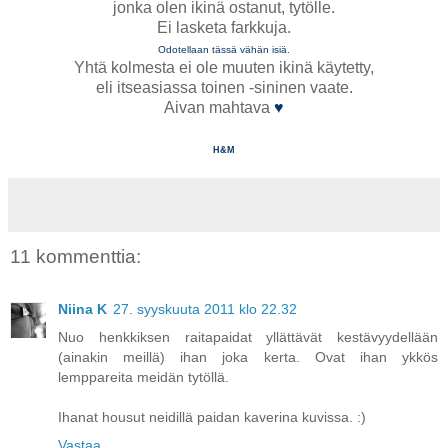
jonka olen ikinä ostanut, tytölle.
Ei lasketa farkkuja.
Odotellaan tässä vähän isiä.
Yhtä kolmesta ei ole muuten ikinä käytetty,
eli itseasiassa toinen -sininen vaate.
Aivan mahtava
♥
H&M
11 kommenttia:
Niina K
27. syyskuuta 2011 klo 22.32
Nuo henkkiksen raitapaidat yllättävät kestävyydellään
(ainakin meillä) ihan joka kerta. Ovat ihan ykkös
lemppareita meidän tytöllä.
Ihanat housut neidillä paidan kaverina kuvissa. :)
Vastaa